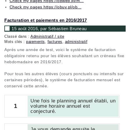
Check my pages https://obweb.pl/m...
Check my pages https://obuv.pl/ob...
Facturation et paiements en 2016/2017
15 août 2016, par Sébastien Bruneau
Classé dans :
Administratif / site
Mots clés :
paiements
,
factures
,
administratif
Après une année de test, voici le système de facturation
obligatoire retenu pour les élèves souhaitant un créneau fixe
hebdomadaire en 2016/2017.
Pour tous les autres élèves (cours ponctuels ou intensifs sur
certaines périodes), le système de facturation mensuel est
conservé cette année.
Une fois le planning annuel établi, un
1
volume horaire annuel est
conjecturé.
Je vous demande ensuite le