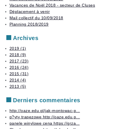
Stages
examens
Vacances de Noël 2018 - secteur de Cluses
Déplacement à venir
Autres
Mail collectif du 10/09/2018
services
Planning 2018/2019
Archives
2019 (1)
2018 (9)
2017 (23)
2016 (24)
2015 (31)
2014 (4)
2013 (5)
Derniers commentaires
http://oaze.edu.pl/jak-montowac-p...
p?yty trapezowe http://oaze.edu.p...
panele winylowe cena https://grza...