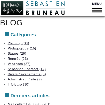
MENU
BLOG
Retour
Retour
Bienvenue
Catégories
Retour
Soutien
Qui
scolaire
suis-
Retour
Planning (38)
Curriculum
je
Pédagogique (15)
Vitae
Cours
Retour
?
Liste
personnalisés
Stages (26)
des
Quelques
Présentation
Rentrée (23)
Disponibilités
tarifs
chiffres
Orientation
vidéo
Vacances (27)
et
Trouver
Moyens
Secondaire
suivi
Sébastien / contact (12)
Contact
un
de
scolaire
Divers / événements (5)
horaire
paiement
Supérieur
Administratif / site (9)
Stages
Vacances
Déduction
Anacours
Infolettre (30)
en
d’impôt
petits
Planning
Adultes
groupes
Derniers articles
et
Liste
élèves
Préparation
des
descolarisés
Mail collectif du 06/05/2019
aux