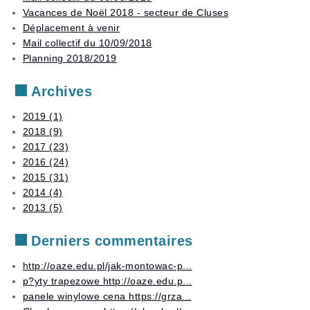
Stages
examens
Vacances de Noël 2018 - secteur de Cluses
Déplacement à venir
Autres
Mail collectif du 10/09/2018
services
Planning 2018/2019
Archives
2019 (1)
2018 (9)
2017 (23)
2016 (24)
2015 (31)
2014 (4)
2013 (5)
Derniers commentaires
http://oaze.edu.pl/jak-montowac-p...
p?yty trapezowe http://oaze.edu.p...
panele winylowe cena https://grza...