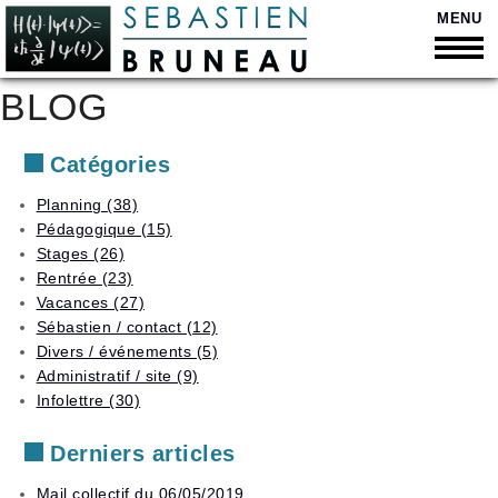
MENU
BLOG
Retour
Retour
Bienvenue
Catégories
Retour
Soutien
Qui
scolaire
suis-
Retour
Planning (38)
Curriculum
je
Pédagogique (15)
Vitae
Cours
Retour
?
Liste
personnalisés
Stages (26)
des
Quelques
Présentation
Rentrée (23)
Disponibilités
tarifs
chiffres
Orientation
vidéo
Vacances (27)
et
Trouver
Moyens
Secondaire
suivi
Sébastien / contact (12)
Contact
un
de
scolaire
Divers / événements (5)
horaire
paiement
Supérieur
Administratif / site (9)
Stages
Vacances
Déduction
Anacours
Infolettre (30)
en
d’impôt
petits
Planning
Adultes
groupes
Derniers articles
et
Liste
élèves
Préparation
des
descolarisés
Mail collectif du 06/05/2019
aux