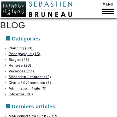
MENU
BLOG
Retour
Retour
Bienvenue
Catégories
Retour
Soutien
Qui
scolaire
suis-
Retour
Planning (38)
Curriculum
je
Pédagogique (15)
Vitae
Cours
Retour
?
Liste
personnalisés
Stages (26)
des
Quelques
Présentation
Rentrée (23)
Disponibilités
tarifs
chiffres
Orientation
vidéo
Vacances (27)
et
Trouver
Moyens
Secondaire
suivi
Sébastien / contact (12)
Contact
un
de
scolaire
Divers / événements (5)
horaire
paiement
Supérieur
Administratif / site (9)
Stages
Vacances
Déduction
Anacours
Infolettre (30)
en
d’impôt
petits
Planning
Adultes
groupes
Derniers articles
et
Liste
élèves
Préparation
des
descolarisés
Mail collectif du 06/05/2019
aux