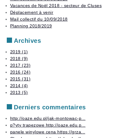
Stages
examens
Vacances de Noël 2018 - secteur de Cluses
Déplacement à venir
Autres
Mail collectif du 10/09/2018
services
Planning 2018/2019
Archives
2019 (1)
2018 (9)
2017 (23)
2016 (24)
2015 (31)
2014 (4)
2013 (5)
Derniers commentaires
http://oaze.edu.pl/jak-montowac-p...
p?yty trapezowe http://oaze.edu.p...
panele winylowe cena https://grza...