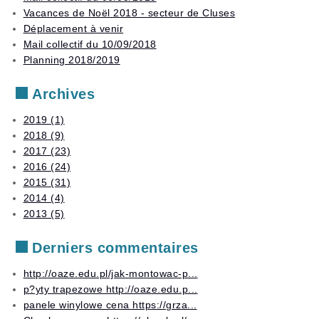
Stages
examens
Vacances de Noël 2018 - secteur de Cluses
Déplacement à venir
Autres
Mail collectif du 10/09/2018
services
Planning 2018/2019
Archives
2019 (1)
2018 (9)
2017 (23)
2016 (24)
2015 (31)
2014 (4)
2013 (5)
Derniers commentaires
http://oaze.edu.pl/jak-montowac-p...
p?yty trapezowe http://oaze.edu.p...
panele winylowe cena https://grza...