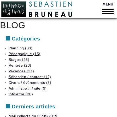
MENU
BLOG
Retour
Retour
Bienvenue
Catégories
Retour
Soutien
Qui
scolaire
suis-
Retour
Planning (38)
Curriculum
je
Pédagogique (15)
Vitae
Cours
Retour
?
Liste
personnalisés
Stages (26)
des
Quelques
Présentation
Rentrée (23)
Disponibilités
tarifs
chiffres
Orientation
vidéo
Vacances (27)
et
Trouver
Moyens
Secondaire
suivi
Sébastien / contact (12)
Contact
un
de
scolaire
Divers / événements (5)
horaire
paiement
Supérieur
Administratif / site (9)
Stages
Vacances
Déduction
Anacours
Infolettre (30)
en
d’impôt
petits
Planning
Adultes
groupes
Derniers articles
et
Liste
élèves
Préparation
des
descolarisés
Mail collectif du 06/05/2019
aux