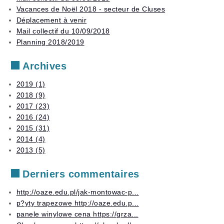
Stages
examens
Vacances de Noël 2018 - secteur de Cluses
Déplacement à venir
Autres
Mail collectif du 10/09/2018
services
Planning 2018/2019
Archives
2019 (1)
2018 (9)
2017 (23)
2016 (24)
2015 (31)
2014 (4)
2013 (5)
Derniers commentaires
http://oaze.edu.pl/jak-montowac-p...
p?yty trapezowe http://oaze.edu.p...
panele winylowe cena https://grza...