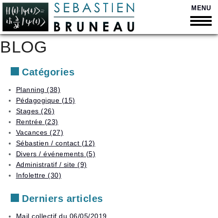
MENU
BLOG
Retour
Retour
Bienvenue
Catégories
Retour
Soutien
Qui
scolaire
suis-
Retour
Planning (38)
Curriculum
je
Pédagogique (15)
Vitae
Cours
Retour
?
Liste
personnalisés
Stages (26)
des
Quelques
Présentation
Rentrée (23)
Disponibilités
tarifs
chiffres
Orientation
vidéo
Vacances (27)
et
Trouver
Moyens
Secondaire
suivi
Sébastien / contact (12)
Contact
un
de
scolaire
Divers / événements (5)
horaire
paiement
Supérieur
Administratif / site (9)
Stages
Vacances
Déduction
Anacours
Infolettre (30)
en
d’impôt
petits
Planning
Adultes
groupes
Derniers articles
et
Liste
élèves
Préparation
des
descolarisés
Mail collectif du 06/05/2019
aux